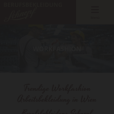
Menü
WORKFASHION
Trendige Workfashion
Arbeitsbekleidung in Wien
Berufsbekleidung Schnepf