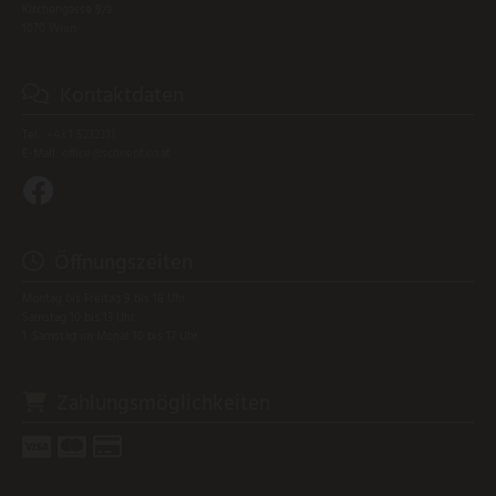
Kirchengasse 9/a
1070 Wien
Kontaktdaten

Tel.:
+43 1 5232331
E-Mail:
office@schnepf.co.at
Öffnungszeiten

Montag bis Freitag 9 bis 18 Uhr
Samstag 10 bis 13 Uhr
1. Samstag im Monat 10 bis 17 Uhr
Zahlungsmöglichkeiten



