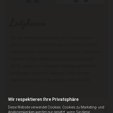
Latzhosen
Ob für Werkstatt, Baustelle oder Produktion –
unsere Latzhosen überzeugen durch Robustheit,
Funktionalität und bequeme Passform. Zahlreiche
Taschen, stabile Nähte und widerstandsfähige
Stoffe sorgen für maximale Bewegungsfreiheit
und Schutz bei jeder Tätigkeit. Ideal für den
täglichen Einsatz in Handwerk und Industrie.
Wir respektieren Ihre Privatsphäre
Diese Website verwendet Cookies. Cookies zu Marketing- und
Analysezwecken werden nur gesetzt, wenn Sie diese