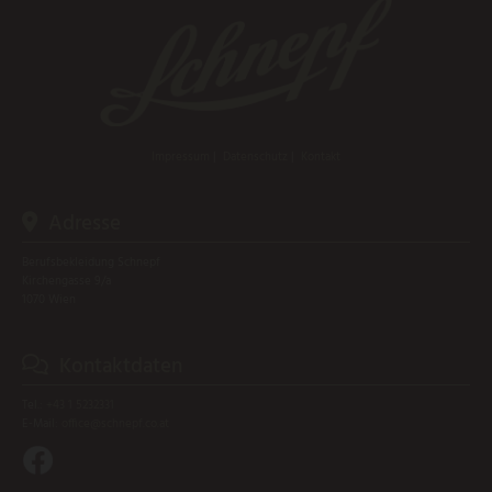
Impressum
|
Datenschutz
|
Kontakt
Adresse

Berufsbekleidung Schnepf
Kirchengasse 9/a
1070 Wien
Kontaktdaten

Tel.:
+43 1 5232331
E-Mail:
office@schnepf.co.at