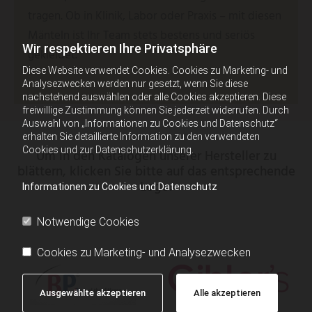
tragen. Ob in Klinik, Labor oder Praxis – mit diesen
Mänteln ist Ihr Team stets bestens und seriös
Wir respektieren Ihre Privatsphäre
gekleidet.
Diese Website verwendet Cookies. Cookies zu Marketing- und
Analysezwecken werden nur gesetzt, wenn Sie diese
nachstehend auswählen oder alle Cookies akzeptieren. Diese
freiwillige Zustimmung können Sie jederzeit widerrufen. Durch
Auswahl von „Informationen zu Cookies und Datenschutz“
erhalten Sie detaillierte Information zu den verwendeten
Cookies und zur Datenschutzerklärung.
Um in den Katalogen unserer Hersteller zu
blättern, klicken Sie bitte auf das entsprechende
Logo:
Informationen zu Cookies und Datenschutz
Notwendige Cookies
Cookies zu Marketing- und Analysezwecken
Ausgewählte akzeptieren
Alle akzeptieren