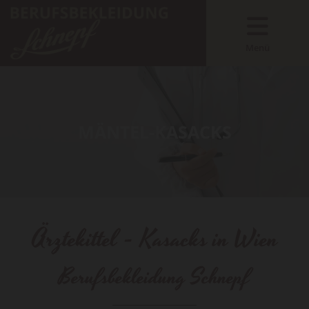
Menü
MÄNTEL-KASACKS
Ärztekittel - Kasacks in Wien
Berufsbekleidung Schnepf